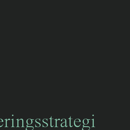
b
eringsstrategi